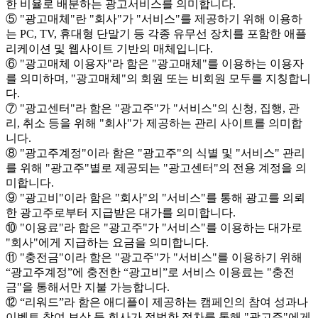
한 비율로 배분하는 광고서비스를 의미합니다.
⑤ "광고매체"란 "회사"가 "서비스"를 제공하기 위해 이용하
는 PC, TV, 휴대형 단말기 등 각종 유무선 장치를 포함한 애플
리케이션 및 웹사이트 기반의 매체입니다.
⑥ "광고매체 이용자"라 함은 "광고매체"를 이용하는 이용자
를 의미하며, "광고매체"의 회원 또는 비회원 모두를 지칭합니
다.
⑦ "광고센터"라 함은 "광고주"가 "서비스"의 신청, 집행, 관
리, 취소 등을 위해 "회사"가 제공하는 관리 사이트를 의미합
니다.
⑧ "광고주계정"이라 함은 "광고주"의 식별 및 "서비스" 관리
를 위해 "광고주"별로 제공되는 "광고센터"의 전용 계정을 의
미합니다.
⑨ "광고비"이라 함은 "회사"의 "서비스"를 통해 광고를 의뢰
한 광고주로부터 지급받은 대가를 의미합니다.
⑩ "이용료"라 함은 "광고주"가 "서비스"를 이용하는 대가로
"회사"에게 지급하는 요금을 의미합니다.
⑪ "충전금"이라 함은 "광고주"가 "서비스"를 이용하기 위해
“광고주계정”에 충전한 “광고비”로 서비스 이용료는 "충전
금"을 통해서만 지불 가능합니다.
⑫ “리워드”라 함은 애디플이 제공하는 캠페인의 참여 성과나
이벤트 참여 보상 등 회사가 적법한 절차를 통해 "광고주"에게