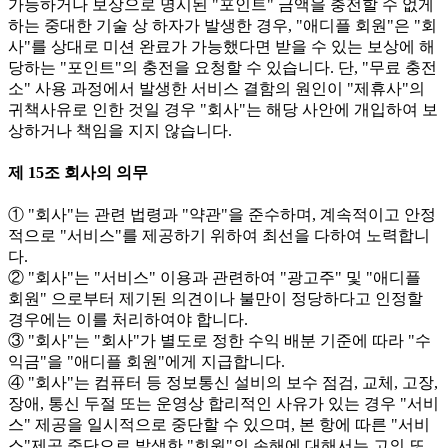
가능하거나 보상으로 명시된 "포인트" 금액을 충전할 수 없게
하는 중대한 기술 상 하자가 발생한 경우, "애디플 회원"은 "회
사"를 상대로 미션 완료가 가능했다면 받을 수 있는 보상에 해
당하는 "포인트"의 충전을 요청할 수 있습니다. 단, "무료 충전
소" 사용 과정에서 발생한 서비스 결함의 원인이 "제휴사"의
귀책사유로 인한 것일 경우 "회사"는 해당 사안에 개입하여 보
상하거나 책임을 지지 않습니다.
제 15조 회사의 의무
① "회사"는 관련 법령과 "약관"을 준수하며, 계속적이고 안정
적으로 "서비스"를 제공하기 위하여 최선을 다하여 노력합니
다.
② "회사"는 "서비스" 이용과 관련하여 "광고주" 및 "애디플
회원" 으로부터 제기된 의견이나 불만이 정당하다고 인정할
경우에는 이를 처리하여야 합니다.
③ "회사"는 "회사"가 별도로 정한 수익 배분 기준에 따라 "수
익금"을 "애디플 회원"에게 지급합니다.
④ "회사"는 컴퓨터 등 정보통신 설비의 보수 점검, 교체, 고장,
장애, 통신 두절 또는 운영상 합리적인 사유가 있는 경우 "서비
스" 제공을 일시적으로 중단할 수 있으며, 본 항에 따른 "서비
스"제공 중단으로 발생한 "회원"의 손해에 대해서는 고의 또