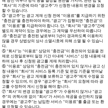
해 승인 여부나 방식 등을 결정할 권한을 가지며, 관련 법 및
"회사"의 기준에 따라 "광고주"가 신청한 내용의 변경을 요청
할 수 있습니다.
③ "광고주"는 광고 게재 신청 전에 "이용료"를 지급하기 위한
"충전금"을 충전하여야 하며, "광고"가 집행되면 "충전금"으
로 "이용료"를 지급하여야 합니다. 단, “회사”와 “광고주”간에
별도의 계약이 있는 경우에는 그 계약을 우선하여 따릅니다
.④ “충전금”은 충전된 날로부터 5년이 경과하도록 이용하지
않을 경우 상법상의 상사 소멸시효에 의해 소멸 될 수 있습니
다.
⑤ "회사"는 "이용료" 상당의 "충전금"이 충전되어 있음을 전
제로 신청일로부터 일정 기간 이내에 "서비스" 신청 내용에 대
하여 심사 후 신청된 광고를 게재 처리합니다.
⑥ "이용료" 상당의 "충전금"이 충전되어 있지 않거나 광고 신
청 내용이 "회사"의 서비스 등록 기준 및 편집 기준을 벗어날
경우 "회사"는 광고 게재를 보류하고 "광고주"에게 수정을 요
청할 수 있으며, 이 경우 "광고주"는 "회사"의 요청에 따라 광
고를 수정하여 게시 신청을 해야 합니다.
⑦ "회사"의 변경 요청을 "광고주"가 수용하지 않거나 "광고
주"의 귀책사유 없이 "회사"가 서비스 제공을 승인하지 않을
경우에는 "광고주"는 납입한 서비스 "이용료"를 출금 또는 환
불 요청할 수 있습니다.